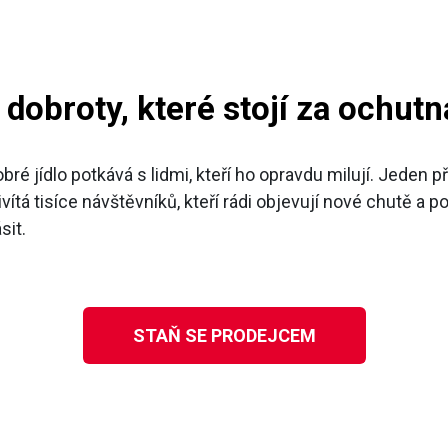
dobroty, které stojí za ochutn
dobré jídlo potkává s lidmi, kteří ho opravdu milují. Jede
á tisíce návštěvníků, kteří rádi objevují nové chutě a p
ásit.
STAŇ SE PRODEJCEM