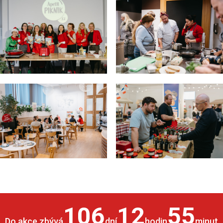
106
12
55
Do akce zbývá
dní
hodin
minut