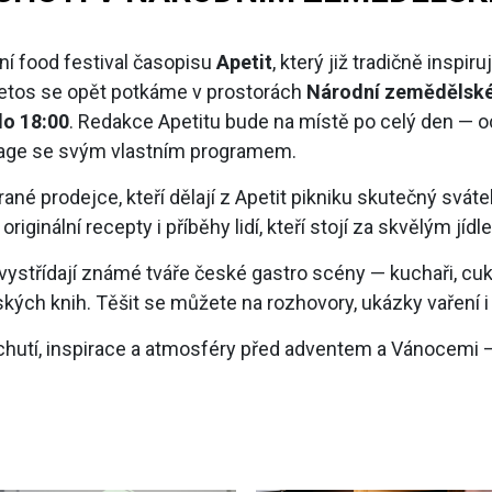
ní food festival časopisu
Apetit
, který již tradičně inspir
 Letos se opět potkáme v prostorách
Národní zemědělské
do 18:00
. Redakce Apetitu bude na místě po celý den — o
stage se svým vlastním programem.
ané prodejce, kteří dělají z Apetit pikniku skutečný sváte
riginální recepty i příběhy lidí, kteří stojí za skvělým jíd
ystřídají známé tváře české gastro scény — kuchaři, cukrá
kých knih. Těšit se můžete na rozhovory, ukázky vaření i 
ý chutí, inspirace a atmosféry před adventem a Vánocemi —