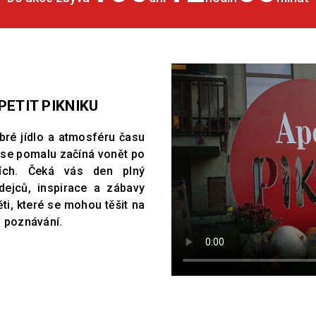
ETIT PIKNIKU
obré jídlo a atmosféru času
 se pomalu začíná vonět po
cích. Čeká vás den plný
dejců, inspirace a zábavy
ěti, které se mohou těšit na
a poznávání.