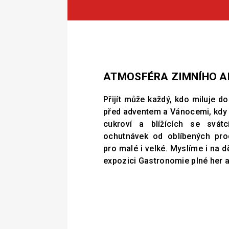
ATMOSFÉRA ZIMNÍHO AP
Přijít může každý, kdo miluje d
před adventem a Vánocemi, kdy
cukroví a blížících se svát
ochutnávek od oblíbených pro
pro malé i velké. Myslíme i na d
expozici Gastronomie plné her 