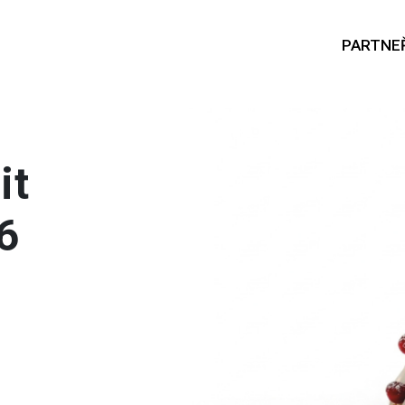
PARTNEŘ
it
26