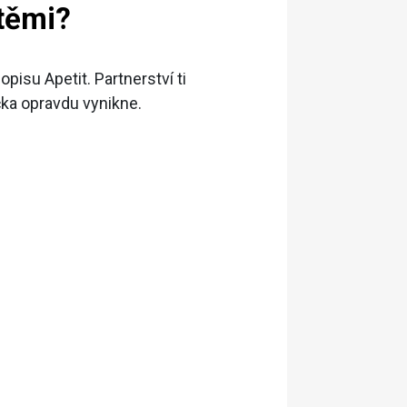
utěmi?
pisu Apetit. Partnerství ti
ačka opravdu vynikne.