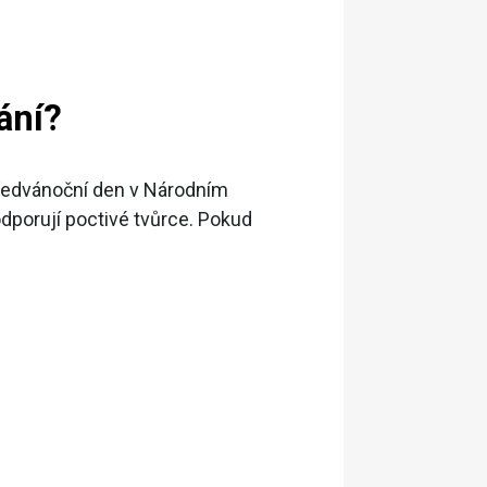
ání?
n předvánoční den v Národním
odporují poctivé tvůrce. Pokud