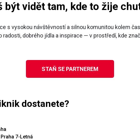
 být vidět tam, kde to žije ch
 akce s vysokou návštěvností a silnou komunitou kolem časo
radosti, dobrého jídla a inspirace — v prostředí, kde zn
STAŇ SE PARTNEREM
piknik dostanete?
aha
0 Praha 7-Letná