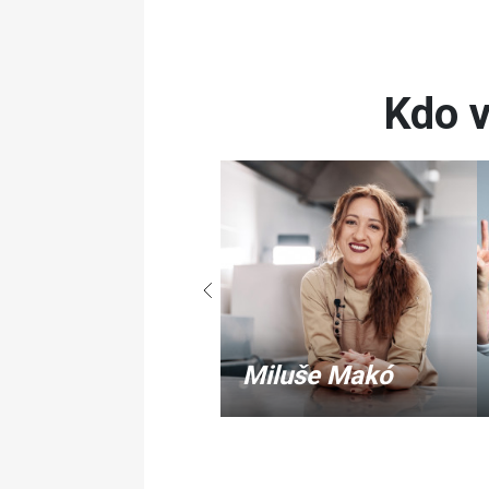
Kdo v
iluše Bittnerová
Miluše Makó