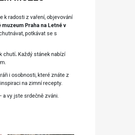
uje k radosti z vaření, objevování
 muzeum Praha na Letné v
chutnávat, potkávat se s
k chutí
.
Každý stánek nabízí
lem.
ři i osobnosti, které znáte z
inspiraci na zimní recepty.
 a vy jste srdečně zváni.