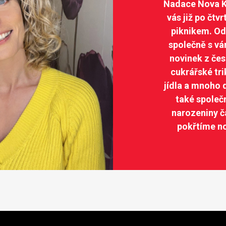
Nadace Nova K
vás již po čtv
piknikem. Od
společně s vá
novinek z če
cukrářské trik
jídla a mnoho 
také společ
narozeniny č
pokřtíme n