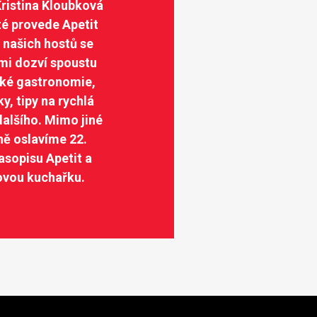
ristina Kloubková
rté provede Apetit
 našich hostů se
mi dozví spoustu
ské gastronomie,
y, tipy na rychlá
dalšího. Mimo jiné
ně oslavíme 22.
asopisu Apetit a
ovou kuchařku.