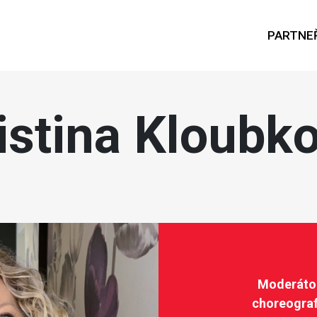
PARTNEŘ
istina Kloubk
Moderátor
choreograf