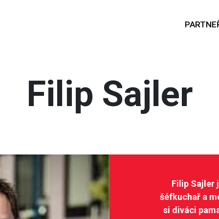
PARTNEŘ
Filip Sajler
Filip Sajler
šéfkuchař a m
si diváci pam