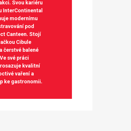
akci. Svou kariéru
u InterContinental
ěnuje modernímu
stravování pod
ct Canteen. Stojí
načkou Cibule
 čerstvé balené
Ve své práci
osazuje kvalitní
octivé vaření a
p ke gastronomii.