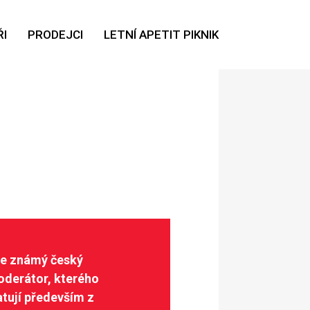
I
PRODEJCI
LETNÍ APETIT PIKNIK
 je známý český
oderátor, kterého
atují především z