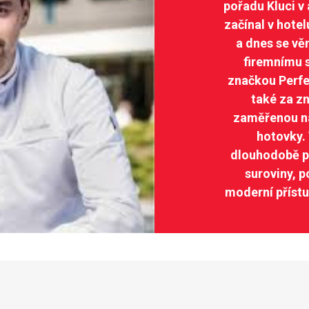
pořadu Kluci v 
začínal v hotel
a dnes se v
firemnímu 
značkou Perfe
také za z
zaměřenou na
hotovky. 
dlouhodobě pr
suroviny, p
moderní přístu