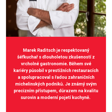
Marek Raditsch je respektovaný
šéfkuchař s dlouholetou zkušeností z
vrcholné gastronomie. Během své
kariéry působil v prestižních restauracích
a spolupracoval s řadou zahraničních
michelinských podniků. Je známý svým
precizním přístupem, důrazem na kvalitu
surovin a moderní pojetí kuchyně.