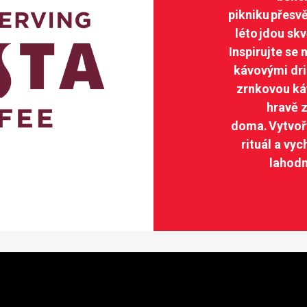
pikniku přesv
léto jdou sk
Inspirujte se
kávovými drin
zrnkovou ká
hravě z
doma. Vytvořt
rituál a vyc
lahod