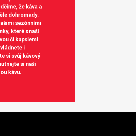
ědčíme, že káva a
věle dohromady.
 našimi sezónními
ky, které s naší
vou či kapslemi
vládnete i
e si svůj kávový
hutnejte si naši
nou kávu.