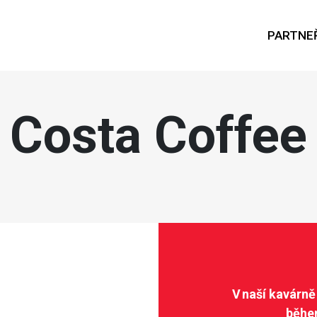
PARTNEŘ
Costa Coffee
V naší kavárně
běhe