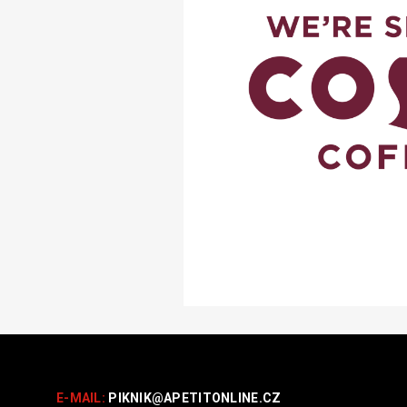
E-MAIL:
PIKNIK@
APETITONLINE.CZ